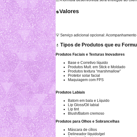
⚠️ A fórmula desenvolvida será entregue ao clie
Valores
💲
💡 Serviço adicional opcional: Acompanhamento t
Tipos de Produtos que eu Formu
💄
Produtos Faciais e Texturas Inovadores
Base e Corretivo líquido
Produtos Mult. em Stick e Moldado
Produtos textura “marshmallow”
Protetor solar facial
Maquiagem com FPS
Produtos Labiais
Batom em bala e Líquido
Lip Gloss/Oil labial
Lip tint
Blush/Batom cremoso
Produtos para Olhos e Sobrancelhas
Máscara de cílios
Delineador líquido/gel