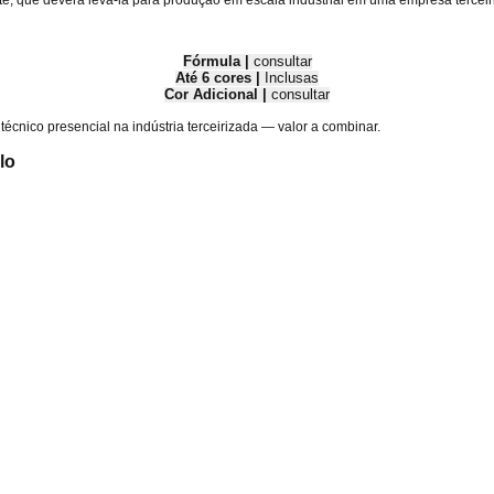
nte, que deverá levá-la para produção em escala industrial em uma empresa terceir
Fórmula |
consultar
Até 6 cores |
Inclusas
Cor Adicional |
consultar
écnico presencial na indústria terceirizada — valor a combinar.
lo