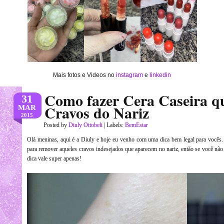
Mais fotos e Videos no
instagram
e
linkedin
Como fazer Cera Caseira q
31
Cravos do Nariz
MAR
2015
Posted by
Diuly Ottobeli
| Labels:
BemEstar
Olá meninas, aqui é a Diuly e hoje eu venho com uma dica bem legal para vocês. E
para remover aqueles cravos indesejados que aparecem no nariz, então se você nã
dica vale super apenas!