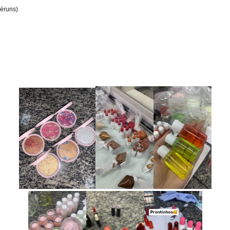
séruns)